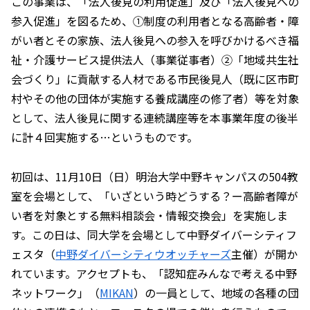
この事業は、「法人後見の利用促進」及び「法人後見への
参入促進」を図るため、①
制度の利用者となる高齢者・障
がい者とその家族、法人後見への参入を呼びかけるべき福
祉・介護サービス提供法人（事業従事者）
②「地域共生社
会づくり」に貢献する人材である市民後見人（既に区市町
村やその他の団体が実施する養成講座の修了者）等を対象
として、法人後見に関する連続講座等を本事業年度の後半
に計４回実施する…というものです。
初回は、11月10日（日）明治大学中野キャンパスの504教
室を会場として、「いざという時どうする？ー高齢者障が
い者を対象とする無料相談会・情報交換会」を実施しま
す。この日は、同大学を会場として中野ダイバーシティフ
ェスタ（
中野ダイバーシティウオッチャーズ
主催）が開か
れています。アクセプトも、「認知症みんなで考える中野
ネットワーク」（
MIKAN
）の一員として、地域の各種の団