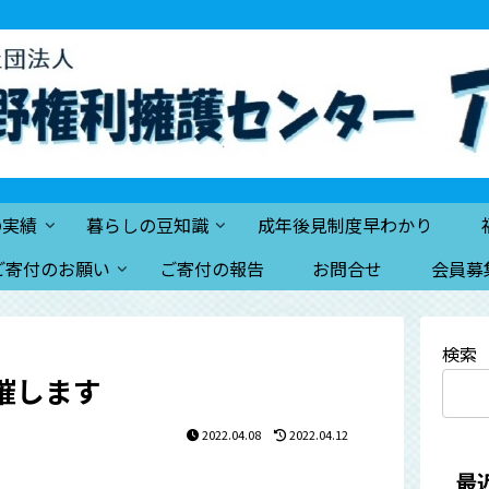
の実績
暮らしの豆知識
成年後見制度早わかり
ご寄付のお願い
ご寄付の報告
お問合せ
会員募
検索
催します
2022.04.08
2022.04.12
最