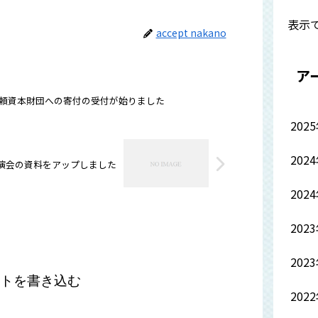
表示
accept nakano
ア
頼資本財団への寄付の受付が始りました
202
202
演会の資料をアップしました
202
202
202
トを書き込む
202