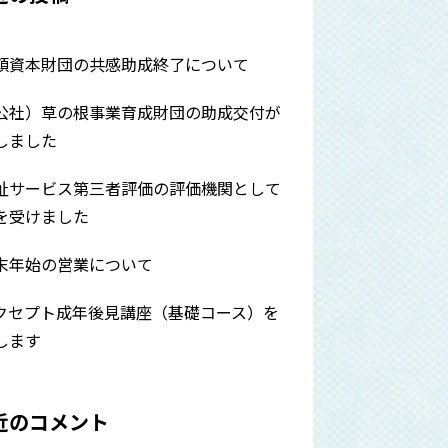
頼資本財団の共感助成終了について
公社）草の根事業育成財団の助成交付が
しました
祉サービス第三者評価の評価機関として
を受けました
末年始の営業について
クセプト成年後見講座（基礎コース）を
します
近のコメント