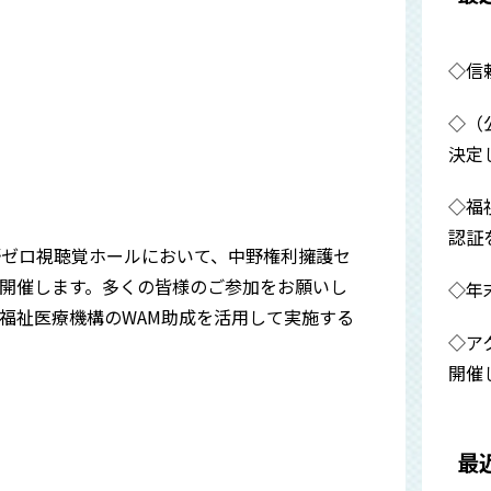
◇信
◇（
決定
◇福
認証
野ゼロ視聴覚ホールにおいて、中野権利擁護セ
開催します。多くの皆様のご参加をお願いし
◇年
福祉医療機構のWAM助成を活用して実施する
◇ア
開催
最